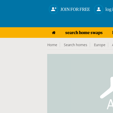
JOIN FOR FREE
log 
search home swaps
Home
Search homes
Europe