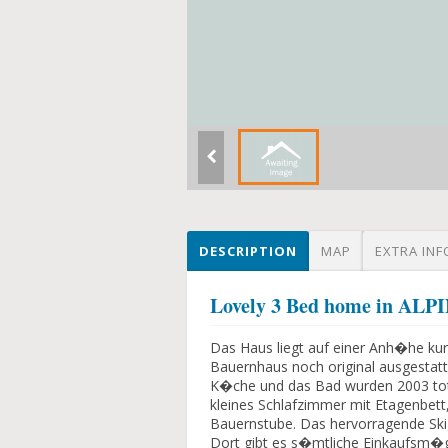
DESCRIPTION
MAP
EXTRA INF
Lovely 3 Bed home in ALP
Das Haus liegt auf einer Anh�he kurz
Bauernhaus noch original ausgestat
K�che und das Bad wurden 2003 tota
kleines Schlafzimmer mit Etagenbe
Bauernstube. Das hervorragende Skige
Dort gibt es s�mtliche Einkaufsm�gl