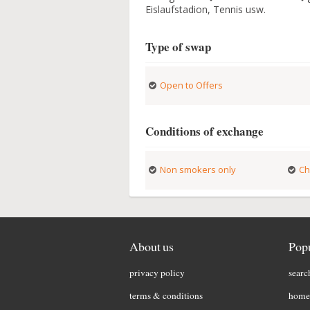
Eislaufstadion, Tennis usw.
Type of swap
Open to Offers
Conditions of exchange
Non smokers only
Ch
About us
Popu
privacy policy
searc
terms & conditions
home 