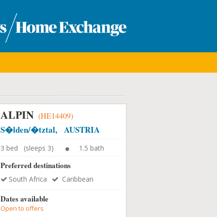
ALPIN
(HE14409)
S�lden/�tztal, AUSTRIA
3 bed (sleeps 3)
1.5 bath
Preferred destinations
South Africa
Caribbean
Dates available
Open to offers