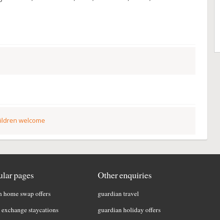
ildren welcome
lar pages
Other enquiries
h home swap offers
guardian travel
exchange staycations
guardian holiday offers