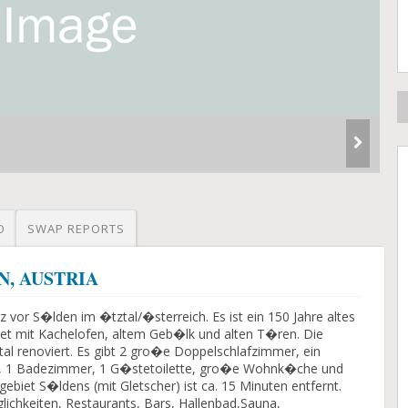
O
SWAP REPORTS
IN, AUSTRIA
 vor S�lden im �tztal/�sterreich. Es ist ein 150 Jahre altes
tet mit Kachelofen, altem Geb�lk und alten T�ren. Die
l renoviert. Es gibt 2 gro�e Doppelschlafzimmer, ein
tt, 1 Badezimmer, 1 G�stetoilette, gro�e Wohnk�che und
biet S�ldens (mit Gletscher) ist ca. 15 Minuten entfernt.
ichkeiten, Restaurants, Bars, Hallenbad,Sauna,