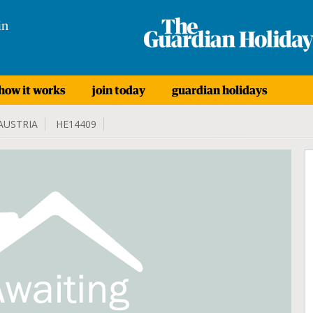
in
how it works
join today
guardian holidays
AUSTRIA
HE14409